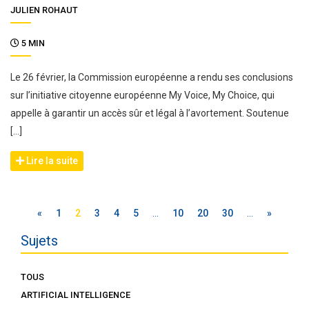
JULIEN ROHAUT
5 MIN
Le 26 février, la Commission européenne a rendu ses conclusions
sur l’initiative citoyenne européenne My Voice, My Choice, qui
appelle à garantir un accès sûr et légal à l’avortement. Soutenue
[…]
Lire la suite
«
1
2
3
4
5
…
10
20
30
…
»
Sujets
TOUS
ARTIFICIAL INTELLIGENCE