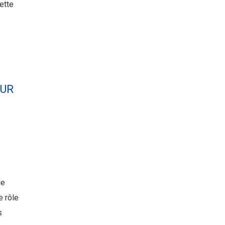
ette
SUR
le
e rôle
s