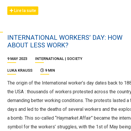
Lire la suite
INTERNATIONAL WORKERS’ DAY: HOW
ABOUT LESS WORK?
9 MAY 2023
INTERNATIONAL
SOCIETY
LUKA KRAUSS
9 MIN
The origin of the International worker’s day dates back to 18
the USA : thousands of workers protested across the countr
demanding better working conditions. The protests lasted a
days and led to the deaths of several workers and the explo
a bomb. This so-called “Haymarket Affair” became the intern
symbol for the workers’ struggles, with the 1st of May being