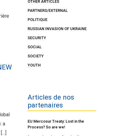
OTHER ARTICLES
PARTNERS/EXTERNAL
rière
POLITIQUE
RUSSIAN INVASION OF UKRAINE
SECURITY
SOCIAL
SOCIETY
YOUTH
 NEW
Articles de nos
partenaires
lobal
EU Mercosur Treaty: Lost in the
: a
Process? So are we!
 […]