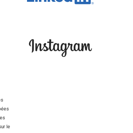
es
mbées
des
sur le