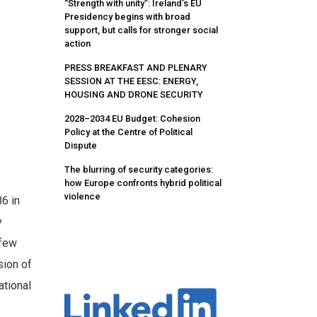
“Strength with unity”: Ireland’s EU
Presidency begins with broad
support, but calls for stronger social
action
PRESS BREAKFAST AND PLENARY
SESSION AT THE EESC: ENERGY,
HOUSING AND DRONE SECURITY
2028–2034 EU Budget: Cohesion
Policy at the Centre of Political
Dispute
The blurring of security categories:
how Europe confronts hybrid political
violence
86 in
y
 few
sion of
ational