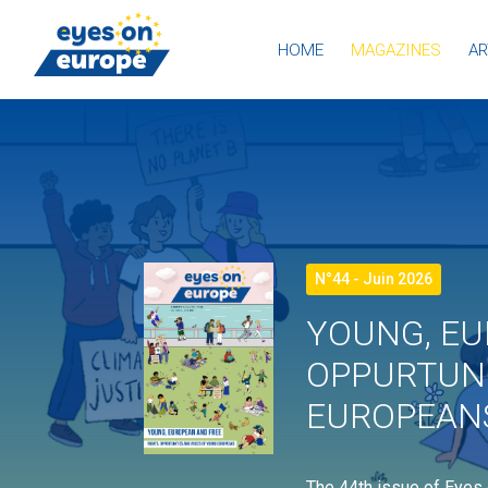
HOME
MAGAZINES
AR
Eyes on Europe
N°44 - Juin 2026
YOUNG, EU
OPPURTUNI
EUROPEAN
The 44th issue of Eyes 