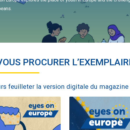
peans.
VOUS PROCURER L’EXEMPLAIRE
s feuilleter la version digitale du magazine 