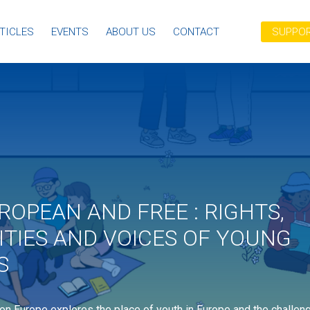
TICLES
EVENTS
ABOUT US
CONTACT
SUPPOR
ROPEAN AND FREE : RIGHTS,
TIES AND VOICES OF YOUNG
S
on Europe explores the place of youth in Europe and the challen