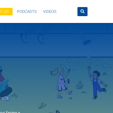
T US
PODCASTS
VIDEOS
ges facing a