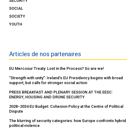
SECURITY
SOCIAL
SOCIETY
YOUTH
Articles de nos partenaires
EU Mercosur Treaty: Lost in the Process? So are we!
“Strength with unity”: Ireland’s EU Presidency begins with broad
support, but calls for stronger social action
PRESS BREAKFAST AND PLENARY SESSION AT THE EESC:
ENERGY, HOUSING AND DRONE SECURITY
2028–2034 EU Budget: Cohesion Policy at the Centre of Political
Dispute
The blurring of security categories: how Europe confronts hybrid
political violence