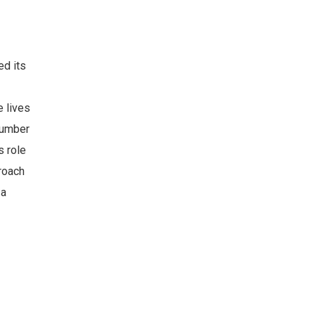
ed its
e lives
number
s role
proach
 a