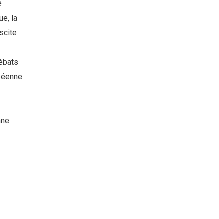
e
ue, la
scite
a
débats
opéenne
nne.