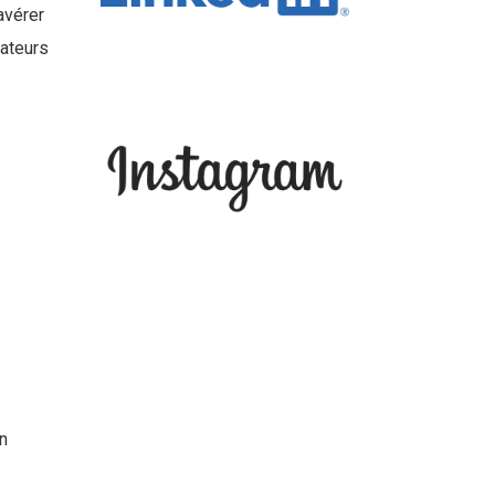
avérer
ateurs
un