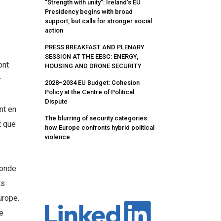
“Strength with unity”: Ireland’s EU
Presidency begins with broad
support, but calls for stronger social
action
PRESS BREAKFAST AND PLENARY
SESSION AT THE EESC: ENERGY,
ont
HOUSING AND DRONE SECURITY
r
2028–2034 EU Budget: Cohesion
Policy at the Centre of Political
Dispute
nt en
The blurring of security categories:
t que
how Europe confronts hybrid political
violence
monde.
ts
urope.
e