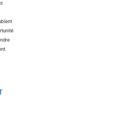
es
ublent
rtunité
endre
nt.
T