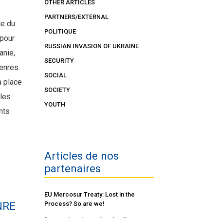
OTHER ARTICLES
PARTNERS/EXTERNAL
le du
POLITIQUE
 pour
RUSSIAN INVASION OF UKRAINE
anie,
SECURITY
genres.
SOCIAL
a place
SOCIETY
les
YOUTH
nts
Articles de nos
partenaires
EU Mercosur Treaty: Lost in the
NRE
Process? So are we!