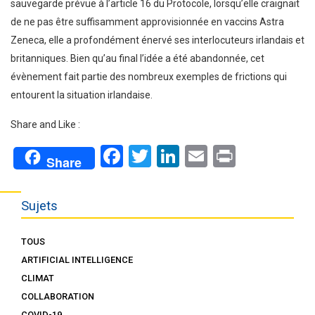
sauvegarde prévue à l’article 16 du Protocole, lorsqu’elle craignait
de ne pas être suffisamment approvisionnée en vaccins Astra
Zeneca, elle a profondément énervé ses interlocuteurs irlandais et
britanniques. Bien qu’au final l’idée a été abandonnée, cet
évènement fait partie des nombreux exemples de frictions qui
entourent la situation irlandaise.
Share and Like :
Facebook
Twitter
LinkedIn
Email
Print
Share
Sujets
TOUS
ARTIFICIAL INTELLIGENCE
CLIMAT
COLLABORATION
COVID-19