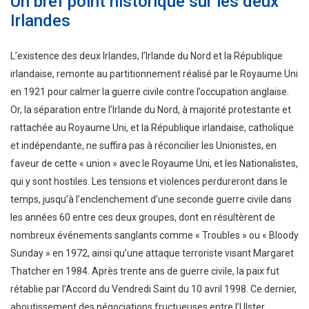
Un bref point historique sur les deux
Irlandes
L’existence des deux Irlandes, l’Irlande du Nord et la République
irlandaise, remonte au partitionnement réalisé par le Royaume Uni
en 1921 pour calmer la guerre civile contre l’occupation anglaise.
Or, la séparation entre l’Irlande du Nord, à majorité protestante et
rattachée au Royaume Uni, et la République irlandaise, catholique
et indépendante, ne suffira pas à réconcilier les Unionistes, en
faveur de cette « union » avec le Royaume Uni, et les Nationalistes,
qui y sont hostiles. Les tensions et violences perdureront dans le
temps, jusqu’à l’enclenchement d’une seconde guerre civile dans
les années 60 entre ces deux groupes, dont en résultèrent de
nombreux événements sanglants comme « Troubles » ou « Bloody
Sunday » en 1972, ainsi qu’une attaque terroriste visant Margaret
Thatcher en 1984. Après trente ans de guerre civile, la paix fut
rétablie par l’Accord du Vendredi Saint du 10 avril 1998. Ce dernier,
aboutissement des négociations fructueuses entre l’Ulster,