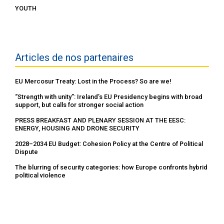
YOUTH
Articles de nos partenaires
EU Mercosur Treaty: Lost in the Process? So are we!
“Strength with unity”: Ireland’s EU Presidency begins with broad
support, but calls for stronger social action
PRESS BREAKFAST AND PLENARY SESSION AT THE EESC:
ENERGY, HOUSING AND DRONE SECURITY
2028–2034 EU Budget: Cohesion Policy at the Centre of Political
Dispute
The blurring of security categories: how Europe confronts hybrid
political violence