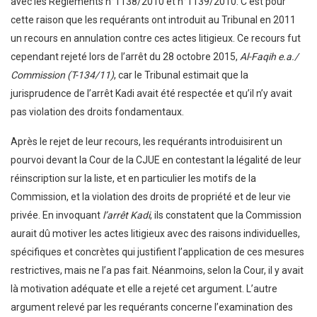
avec les Règlements n°1138/2010 et n°1139/2010. C’est pour
cette raison que les requérants ont introduit au Tribunal en 2011
un recours en annulation contre ces actes litigieux. Ce recours fut
cependant rejeté lors de l’arrêt du 28 octobre 2015,
Al-Faqih e.a./
Commission (T-134/11)
, car le Tribunal estimait que la
jurisprudence de l’arrêt Kadi avait été respectée et qu’il n’y avait
pas violation des droits fondamentaux.
Après le rejet de leur recours, les requérants introduisirent un
pourvoi devant la Cour de la CJUE en contestant la légalité de leur
réinscription sur la liste, et en particulier les motifs de la
Commission, et la violation des droits de propriété et de leur vie
privée. En invoquant
l’arrêt Kadi
, ils constatent que la Commission
aurait dû motiver les actes litigieux avec des raisons individuelles,
spécifiques et concrètes qui justifient l’application de ces mesures
restrictives, mais ne l’a pas fait. Néanmoins, selon la Cour, il y avait
là motivation adéquate et elle a rejeté cet argument. L’autre
argument relevé par les requérants concerne l’examination des