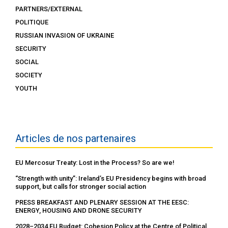
PARTNERS/EXTERNAL
POLITIQUE
RUSSIAN INVASION OF UKRAINE
SECURITY
SOCIAL
SOCIETY
YOUTH
Articles de nos partenaires
EU Mercosur Treaty: Lost in the Process? So are we!
“Strength with unity”: Ireland’s EU Presidency begins with broad
support, but calls for stronger social action
PRESS BREAKFAST AND PLENARY SESSION AT THE EESC:
ENERGY, HOUSING AND DRONE SECURITY
2028–2034 EU Budget: Cohesion Policy at the Centre of Political