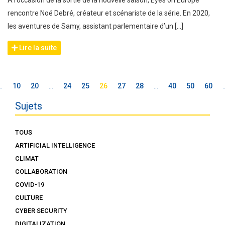
rencontre Noé Debré, créateur et scénariste de la série. En 2020,
les aventures de Samy, assistant parlementaire d’un […]
Lire la suite
…
10
20
…
24
25
26
27
28
…
40
50
60
Sujets
TOUS
ARTIFICIAL INTELLIGENCE
CLIMAT
COLLABORATION
COVID-19
CULTURE
CYBER SECURITY
DIGITALIZATION