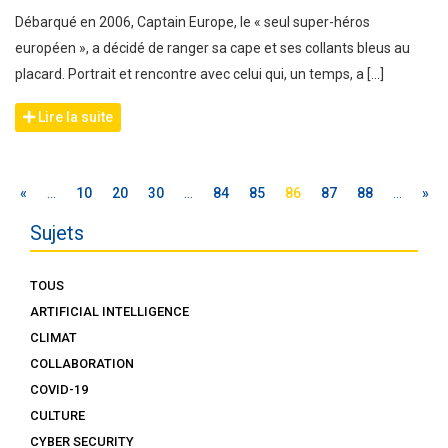
Débarqué en 2006, Captain Europe, le « seul super-héros
européen », a décidé de ranger sa cape et ses collants bleus au
placard. Portrait et rencontre avec celui qui, un temps, a […]
Lire la suite
«
…
10
20
30
…
84
85
86
87
88
…
»
Sujets
TOUS
ARTIFICIAL INTELLIGENCE
CLIMAT
COLLABORATION
COVID-19
CULTURE
CYBER SECURITY