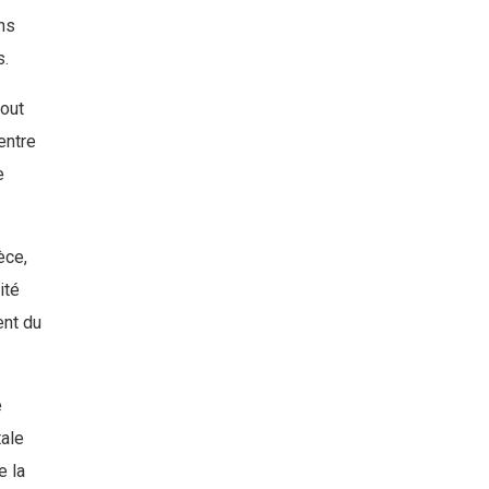
ns
s.
tout
entre
e
èce,
ité
ent du
e
tale
e la