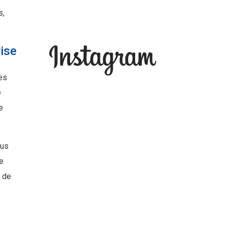
s,
ise
es
e
e
bus
e
é de