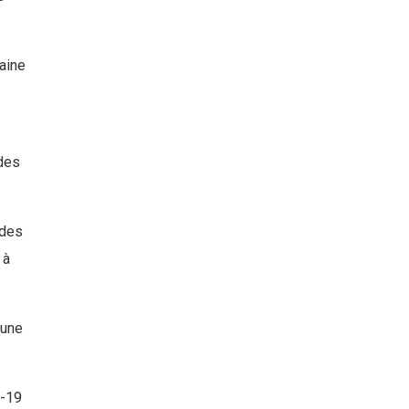
zaine
 des
 des
 à
 une
d-19