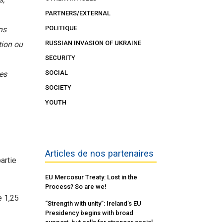
PARTNERS/EXTERNAL
POLITIQUE
ns
RUSSIAN INVASION OF UKRAINE
tion ou
SECURITY
SOCIAL
es
SOCIETY
YOUTH
Articles de nos partenaires
artie
EU Mercosur Treaty: Lost in the
Process? So are we!
e 1,25
“Strength with unity”: Ireland’s EU
Presidency begins with broad