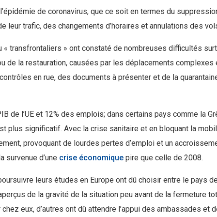
 l’épidémie de coronavirus, que ce soit en termes du suppressio
de leur trafic, des changements d’horaires et annulations des vol
u « transfrontaliers » ont constaté de nombreuses difficultés sur
t ou de la restauration, causées par les déplacements complexes 
s contrôles en rue, des documents à présenter et de la quarantain
IB de l’UE et 12% des emplois; dans certains pays comme la Gr
st plus significatif. Avec la crise sanitaire et en bloquant la mobil
alement, provoquant de lourdes pertes d’emploi et un accroissem
la survenue d’une
crise économique
pire que celle de 2008.
 poursuivre leurs études en Europe ont dû choisir entre le pays d
aperçus de la gravité de la situation peu avant de la fermeture to
er chez eux, d’autres ont dû attendre l’appui des ambassades et d