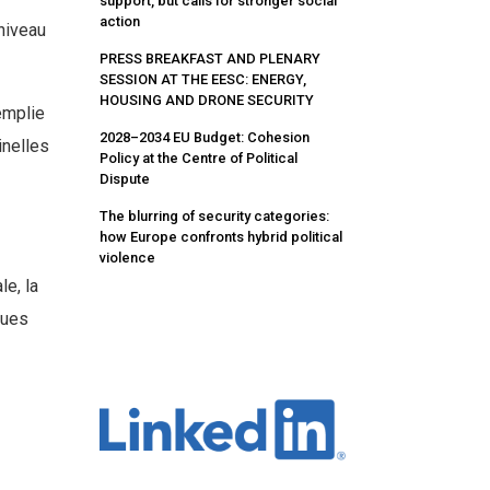
support, but calls for stronger social
action
niveau
PRESS BREAKFAST AND PLENARY
SESSION AT THE EESC: ENERGY,
HOUSING AND DRONE SECURITY
emplie
2028–2034 EU Budget: Cohesion
inelles
Policy at the Centre of Political
Dispute
The blurring of security categories:
how Europe confronts hybrid political
violence
le, la
ques