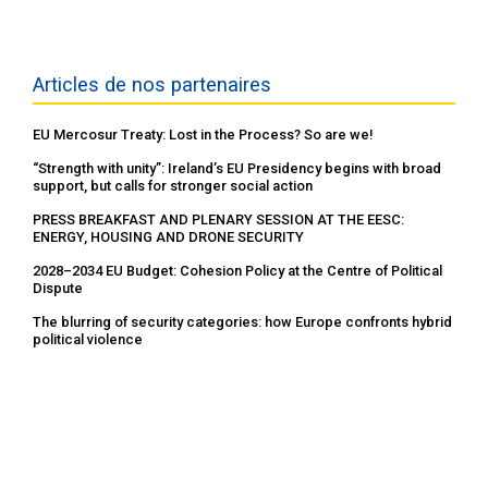
Articles de nos partenaires
EU Mercosur Treaty: Lost in the Process? So are we!
“Strength with unity”: Ireland’s EU Presidency begins with broad
support, but calls for stronger social action
PRESS BREAKFAST AND PLENARY SESSION AT THE EESC:
ENERGY, HOUSING AND DRONE SECURITY
2028–2034 EU Budget: Cohesion Policy at the Centre of Political
Dispute
The blurring of security categories: how Europe confronts hybrid
political violence