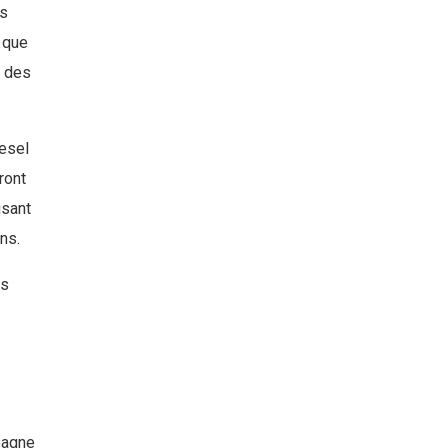
es
 que
l des
iesel
ront
isant
ns.
ès
pagne