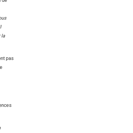
d de
ous
l
 la
ent pas
de
uences
n