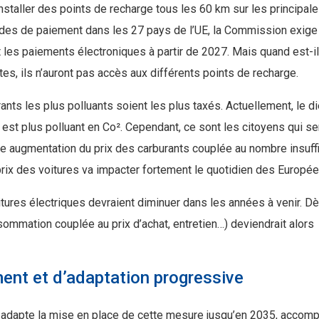
staller des points de recharge tous les 60 km sur les principal
odes de paiement dans les 27 pays de l’UE, la Commission exige
 les paiements électroniques à partir de 2027. Mais quand est-i
tes, ils n’auront pas accès aux différents points de recharge.
nts les plus polluants soient les plus taxés. Actuellement, le d
 est plus polluant en Co². Cependant, ce sont les citoyens qui se
te augmentation du prix des carburants couplée au nombre insuff
prix des voitures va impacter fortement le quotidien des Europée
ures électriques devraient diminuer dans les années à venir. D
nsommation couplée au prix d’achat, entretien…) deviendrait alors
nt et d’adaptation progressive
 adapte la mise en place de cette mesure jusqu’en 2035, accom