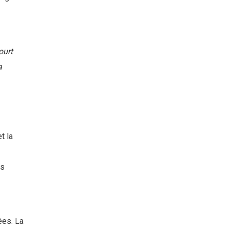
ourt
a
t la
es
ées. La