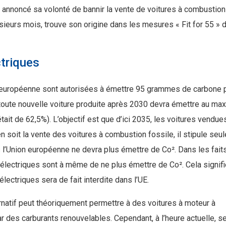
 annoncé sa volonté de bannir la vente de voitures à combustion 
sieurs mois, trouve son origine dans les mesures « Fit for 55 » 
ctriques
on européenne sont autorisées à émettre 95 grammes de carbone 
 toute nouvelle voiture produite après 2030 devra émettre au m
tait de 62,5%). L’objectif est que d’ici 2035, les voitures vendue
n soit la vente des voitures à combustion fossile, il stipule seu
 l’Union européenne ne devra plus émettre de Co². Dans les fait
 électriques sont à même de ne plus émettre de Co². Cela signifi
lectriques sera de fait interdite dans l’UE.
ernatif peut théoriquement permettre à des voitures à moteur à
des carburants renouvelables. Cependant, à l’heure actuelle, s