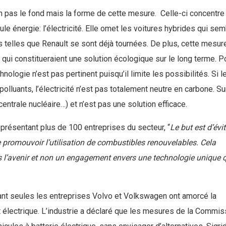
 pas le fond mais la forme de cette mesure. Celle-ci concentre
ule énergie: l’électricité. Elle omet les voitures hybrides qui se
s telles que Renault se sont déjà tournées. De plus, cette mesur
 qui constitueraient une solution écologique sur le long terme. P
ologie n’est pas pertinent puisqu’il limite les possibilités. Si l
olluants, l’électricité n’est pas totalement neutre en carbone. Su
 centrale nucléaire…) et n’est pas une solution efficace.
eprésentant plus de 100 entreprises du secteur, “
Le but est d’évi
de promouvoir l’utilisation de combustibles renouvelables. Cela
s l’avenir et non un engagement envers une technologie unique q
stant seules les entreprises Volvo et Volkswagen ont amorcé la
t électrique. L’industrie a déclaré que les mesures de la Commis