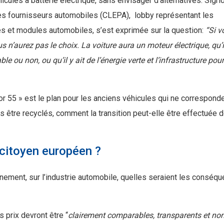
cules à batterie électrique, sans envisager d’alternatives. Sigri
des fournisseurs automobiles (CLEPA), lobby représentant les
es et modules automobiles, s’est exprimée sur la question:
“Si v
 n’aurez pas le choix. La voiture aura un moteur électrique, qu’i
e ou non, ou qu’il y ait de l’énergie verte et l’infrastructure pour
 for 55 » est le plan pour les anciens véhicules qui ne correspond
 être recyclés, comment la transition peut-elle être effectuée 
citoyen européen ?
nement, sur l’industrie automobile, quelles seraient les conséq
 prix devront être “
clairement comparables, transparents et no