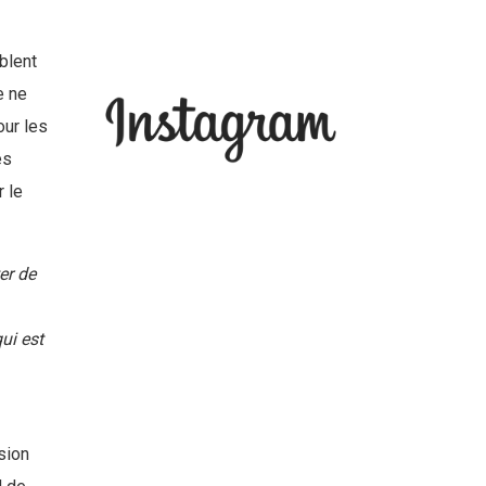
mblent
e ne
our les
es
r le
ter de
ui est
sion