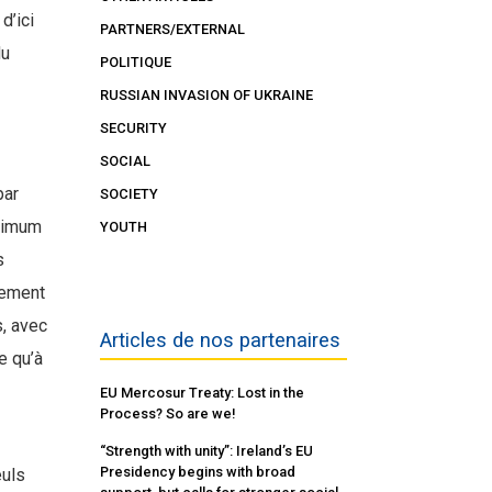
d’ici
PARTNERS/EXTERNAL
du
POLITIQUE
RUSSIAN INVASION OF UKRAINE
SECURITY
SOCIAL
par
SOCIETY
aximum
YOUTH
s
lement
s, avec
Articles de nos partenaires
e qu’à
EU Mercosur Treaty: Lost in the
Process? So are we!
“Strength with unity”: Ireland’s EU
Presidency begins with broad
euls