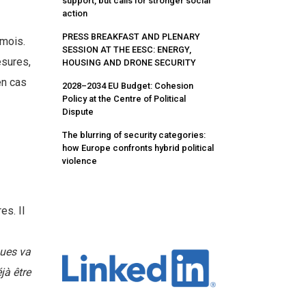
support, but calls for stronger social
action
PRESS BREAKFAST AND PLENARY
 mois.
SESSION AT THE EESC: ENERGY,
esures,
HOUSING AND DRONE SECURITY
en cas
2028–2034 EU Budget: Cohesion
Policy at the Centre of Political
Dispute
The blurring of security categories:
how Europe confronts hybrid political
violence
es. Il
ques va
jà être